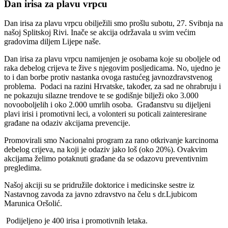
Dan irisa za plavu vrpcu
Dan irisa za plavu vrpcu obilježili smo prošlu subotu, 27. Svibnja na
našoj Splitskoj Rivi. Inače se akcija održavala u svim većim
gradovima diljem Lijepe naše.
Dan irisa za plavu vrpcu namijenjen je osobama koje su oboljele od
raka debelog crijeva te žive s njegovim posljedicama. No, ujedno je
to i dan borbe protiv nastanka ovoga rastućeg javnozdravstvenog
problema. Podaci na razini Hrvatske, također, za sad ne ohrabruju i
ne pokazuju silazne trendove te se godišnje bilježi oko 3.000
novooboljelih i oko 2.000 umrlih osoba. Građanstvu su dijeljeni
plavi irisi i promotivni leci, a volonteri su poticali zainteresirane
građane na odaziv akcijama prevencije.
Promovirali smo Nacionalni program za rano otkrivanje karcinoma
debelog crijeva, na koji je odaziv jako loš (oko 20%). Ovakvim
akcijama želimo potaknuti građane da se odazovu preventivnim
pregledima.
Našoj akciji su se pridružile doktorice i medicinske sestre iz
Nastavnog zavoda za javno zdravstvo na čelu s dr.Ljubicom
Marunica Oršolić.
Podijeljeno je 400 irisa i promotivnih letaka.