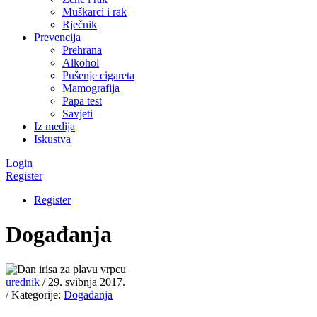
Muškarci i rak
Rječnik
Prevencija
Prehrana
Alkohol
Pušenje cigareta
Mamografija
Papa test
Savjeti
Iz medija
Iskustva
Login
Register
Register
Događanja
urednik
/ 29. svibnja 2017.
/ Kategorije:
Događanja