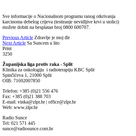
Sve informacije o Nacionalnom programu ranog otkrivanja
karcinoma debelog crijeva (testiranje nevidljive krvi u stolici)
možete dobiti na besplatan broj 0800 600707.
Previous Article
Zdravlje je moj đir
Next Article
Sa Suncem u lito
Print
3250
Županijska liga protiv raka - Split
Klinika za onkologiju i radioterapiju KBC Split
Spinčićeva 1, 21000 Split
OIB: 71692007850
Telefon: +385 (0)21 556 476
Fax: +385 (0)21 388 703
E-mail: vinka@zlpr.hr | office@zlpr.hr
Web: www.zlpr.hr
Radio Sunce
Tel: 021 571 445
sunce@radiosunce.com.hr