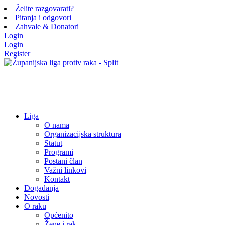
Želite razgovarati?
Pitanja i odgovori
Zahvale & Donatori
Login
Login
Register
Liga
O nama
Organizacijska struktura
Statut
Programi
Postani član
Važni linkovi
Kontakt
Događanja
Novosti
O raku
Općenito
Žene i rak