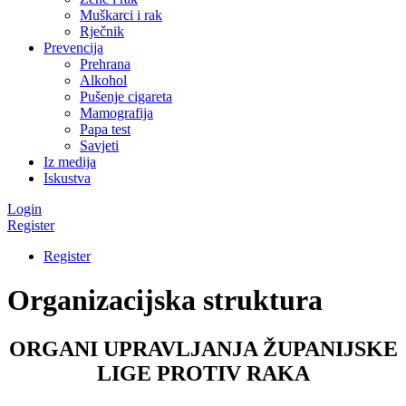
Muškarci i rak
Rječnik
Prevencija
Prehrana
Alkohol
Pušenje cigareta
Mamografija
Papa test
Savjeti
Iz medija
Iskustva
Login
Register
Register
Organizacijska struktura
ORGANI UPRAVLJANJA ŽUPANIJSKE
LIGE PROTIV RAKA