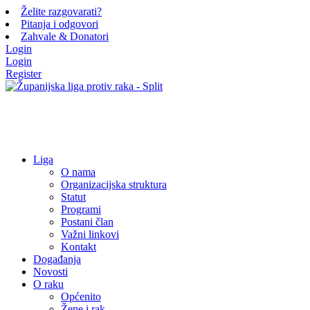
Želite razgovarati?
Pitanja i odgovori
Zahvale & Donatori
Login
Login
Register
Liga
O nama
Organizacijska struktura
Statut
Programi
Postani član
Važni linkovi
Kontakt
Događanja
Novosti
O raku
Općenito
Žene i rak