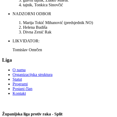
glavni tajnik, Zlatko Miletić
tajnik, Tonkica Sinovčić
NADZORNI ODBOR
Marija Tokić Mihanović (predsjednik NO)
Helena Budiša
Divna Zenić Rak
LIKVIDATOR:
Tomislav Omrčen
Liga
O nama
Organizacijska struktura
Statut
Programi
Postani član
Kontakt
Županijska liga protiv raka - Split