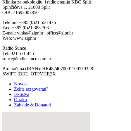
Klinika za onkologiju i radioterapiju KBC Split
Spinčićeva 1, 21000 Split
OIB: 71692007850
Telefon: +385 (0)21 556 476
Fax: +385 (0)21 388 703
E-mail: vinka@zlpr.hr | office@zlpr.hr
Web: www.zlpr.hr
Radio Sunce
Tel: 021 571 445
sunce@radiosunce.com.hr
Broj računa (IBAN): HR4824070001100579328
SWIFT (BIC): OTPVHR2X
Novosti
Želite razgovarati?
Iskustva
O raku
Zahvale & Donatori