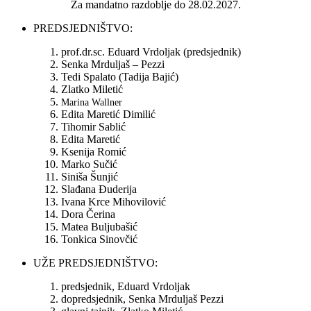
Za mandatno razdoblje do 28.02.2027.
PREDSJEDNIŠTVO:
prof.dr.sc. Eduard Vrdoljak (predsjednik)
Senka Mrduljaš – Pezzi
Tedi Spalato (Tadija Bajić)
Zlatko Miletić
Marina Wallner
Edita Maretić Dimilić
Tihomir Sablić
Edita Maretić
Ksenija Romić
Marko Sučić
Siniša Šunjić
Slađana Đuderija
Ivana Krce Mihovilović
Dora Čerina
Matea Buljubašić
Tonkica Sinovčić
UŽE PREDSJEDNIŠTVO:
predsjednik, Eduard Vrdoljak
dopredsjednik, Senka Mrduljaš Pezzi