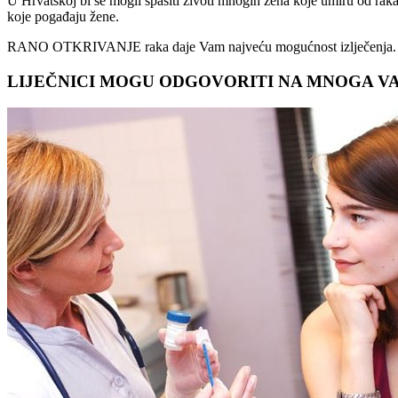
U Hrvatskoj bi se mogli spasiti životi mnogih žena koje umi
koje pogađaju žene.
RANO OTKRIVANJE raka daje Vam najveću mogućnost izlječenja.
LIJEČNICI MOGU ODGOVORITI NA MNOGA VA