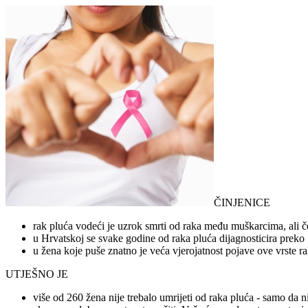
ČINJENICE
rak pluća vodeći je uzrok smrti od raka među muškarcima, ali če
u Hrvatskoj se svake godine od raka pluća dijagnosticira preko
u žena koje puše znatno je veća vjerojatnost pojave ove vrste r
UTJEŠNO JE
više od 260 žena nije trebalo umrijeti od raka pluća - samo da n