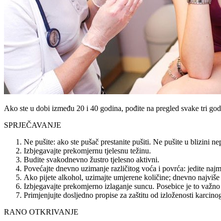
Ako ste u dobi između 20 i 40 godina, pođite na pregled svake tri god
SPRJEČAVANJE
Ne pušite: ako ste pušač prestanite pušiti. Ne pušite u blizini n
Izbjegavajte prekomjernu tjelesnu težinu.
Budite svakodnevno žustro tjelesno aktivni.
Povećajte dnevno uzimanje različitog voća i povrća: jedite naj
Ako pijete alkohol, uzimajte umjerene količine; dnevno najviše
Izbjegavajte prekomjerno izlaganje suncu. Posebice je to važno 
Primjenjujte dosljedno propise za zaštitu od izloženosti karcino
RANO OTKRIVANJE