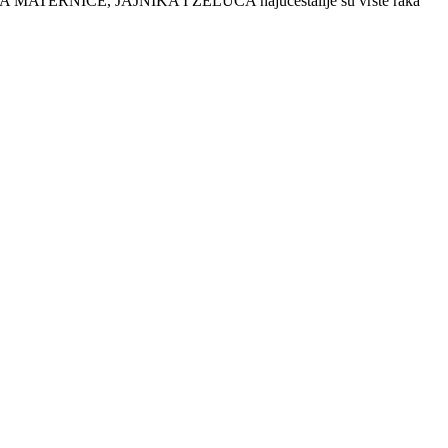
A MATERNICE, JAJNIKA I ŽELUCA najučestalije su vrste raka