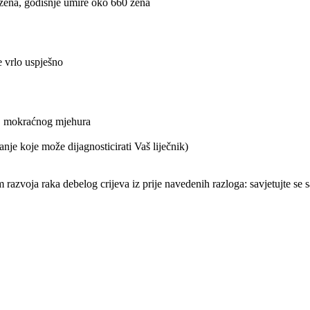
žena, godišnje umire oko 660 žena
je vrlo uspješno
ća, mokraćnog mjehura
anje koje može dijagnosticirati Vaš liječnik)
om razvoja raka debelog crijeva iz prije navedenih razloga: savjetujte se 