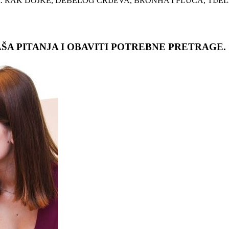
ru od raka. RAK DOJKE, DEBELOG CRIJEVA, BRONHA I PLUĆA, TIJEL
ŠA PITANJA I OBAVITI POTREBNE PRETRAGE.