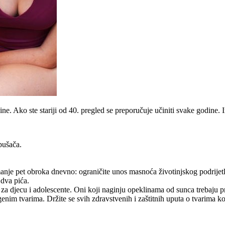
ine. Ako ste stariji od 40. pregled se preporučuje učiniti svake godine
epušača.
manje pet obroka dnevno: ograničite unos masnoća životinjskog podrijet
 dva pića.
za djecu i adolescente. Oni koji naginju opeklinama od sunca trebaju pro
genim tvarima. Držite se svih zdravstvenih i zaštitnih uputa o tvarima k