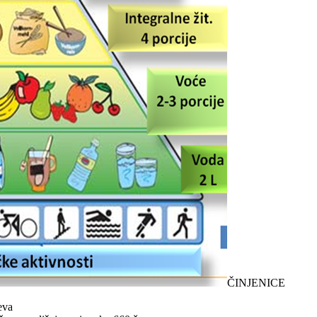
ČINJENICE
eva