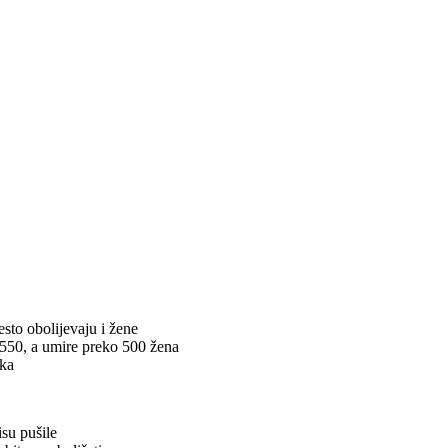
sto obolijevaju i žene
 550, a umire preko 500 žena
aka
isu pušile