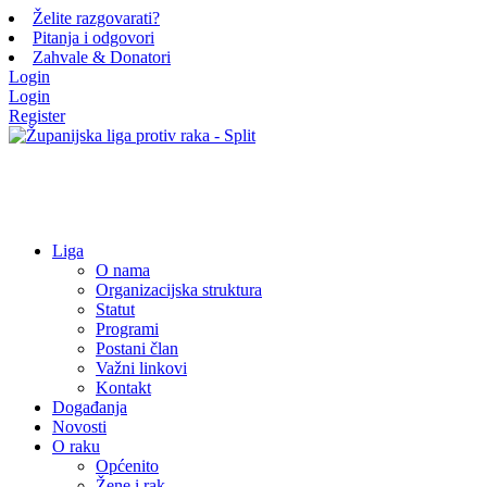
Želite razgovarati?
Pitanja i odgovori
Zahvale & Donatori
Login
Login
Register
Liga
O nama
Organizacijska struktura
Statut
Programi
Postani član
Važni linkovi
Kontakt
Događanja
Novosti
O raku
Općenito
Žene i rak