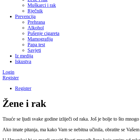
Muškarci i rak
Rječnik
Prevencija
Prehrana
Alkohol
Pušenje cigareta
Mamografija
Papa test
Savjeti
Iz medija
Iskustva
Login
Register
Register
Žene i rak
Tisuće se ljudi svake godine izliječi od raka. Još je bolje to što mnogo
Ako imate pitanja, ma kako Vam se nebitna učinila, obratite se Vašem l