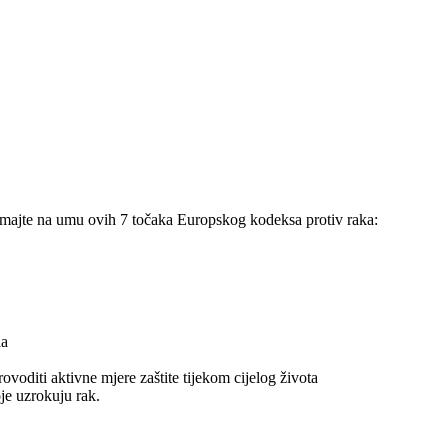
. Imajte na umu ovih 7 točaka Europskog kodeksa protiv raka:
la
voditi aktivne mjere zaštite tijekom cijelog života
oje uzrokuju rak.