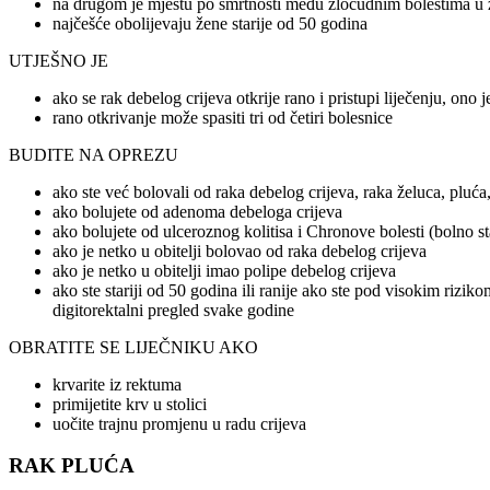
na drugom je mjestu po smrtnosti među zloćudnim bolestima u 
najčešće obolijevaju žene starije od 50 godina
UTJEŠNO JE
ako se rak debelog crijeva otkrije rano i pristupi liječenju, ono 
rano otkrivanje može spasiti tri od četiri bolesnice
BUDITE NA OPREZU
ako ste već bolovali od raka debelog crijeva, raka želuca, plu
ako bolujete od adenoma debeloga crijeva
ako bolujete od ulceroznog kolitisa i Chronove bolesti (bolno st
ako je netko u obitelji bolovao od raka debelog crijeva
ako je netko u obitelji imao polipe debelog crijeva
ako ste stariji od 50 godina ili ranije ako ste pod visokim rizik
digitorektalni pregled svake godine
OBRATITE SE LIJEČNIKU AKO
krvarite iz rektuma
primijetite krv u stolici
uočite trajnu promjenu u radu crijeva
RAK PLUĆA