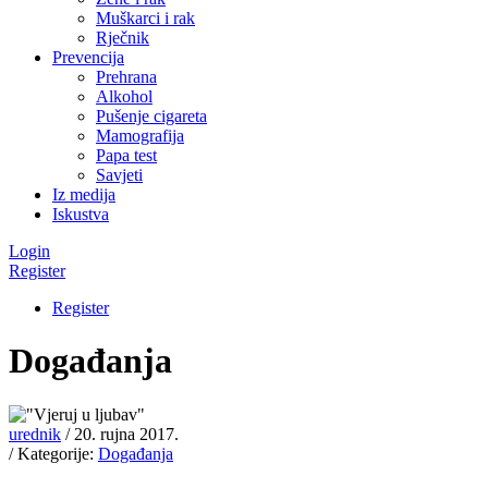
Muškarci i rak
Rječnik
Prevencija
Prehrana
Alkohol
Pušenje cigareta
Mamografija
Papa test
Savjeti
Iz medija
Iskustva
Login
Register
Register
Događanja
urednik
/ 20. rujna 2017.
/ Kategorije:
Događanja