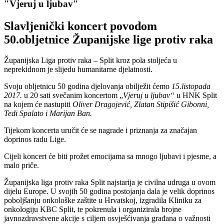
"Vjeruj u ljubav"
Slavljenički koncert povodom
50.obljetnice Županijske lige protiv raka
Županijska Liga protiv raka – Split kroz pola stoljeća u
neprekidnom je slijedu humanitarne djelatnosti.
Svoju obljetnicu 50 godina djelovanja obilježit ćemo
15.listopada
2017.
u 20 sati svečanim koncertom „
Vjeruj u ljubav“
u HNK Split
na kojem će nastupiti
Oliver Dragojević, Zlatan Stipišić Gibonni,
Tedi Spalato i Marijan Ban.
Tijekom koncerta uručit će se nagrade i priznanja za značajan
doprinos radu Lige.
Cijeli koncert će biti prožet emocijama sa mnogo ljubavi i pjesme, a
malo priče.
Županijska liga protiv raka Split najstarija je civilna udruga u ovom
dijelu Europe. U svojih 50 godina postojanja dala je velik doprinos
poboljšanju onkološke zaštite u Hrvatskoj, izgradila Kliniku za
onkologiju KBC Split, te pokrenula i organizirala brojne
javnozdravstvene akcije s ciljem osvješćivanja građana o važnosti