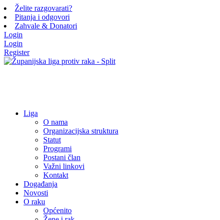
Želite razgovarati?
Pitanja i odgovori
Zahvale & Donatori
Login
Login
Register
Liga
O nama
Organizacijska struktura
Statut
Programi
Postani član
Važni linkovi
Kontakt
Događanja
Novosti
O raku
Općenito
Žene i rak