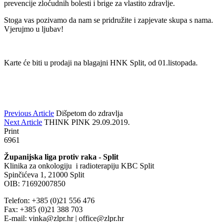
prevencije zloćudnih bolesti i brige za vlastito zdravlje.
Stoga vas pozivamo da nam se pridružite i zapjevate skupa s nama.
Vjerujmo u ljubav!
Karte će biti u prodaji na blagajni HNK Split, od 01.listopada.
Previous Article
Dišpetom do zdravlja
Next Article
THINK PINK 29.09.2019.
Print
6961
Županijska liga protiv raka - Split
Klinika za onkologiju i radioterapiju KBC Split
Spinčićeva 1, 21000 Split
OIB: 71692007850
Telefon: +385 (0)21 556 476
Fax: +385 (0)21 388 703
E-mail: vinka@zlpr.hr | office@zlpr.hr