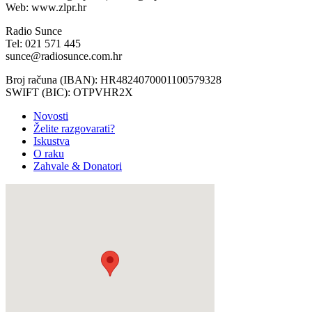
Web: www.zlpr.hr
Radio Sunce
Tel: 021 571 445
sunce@radiosunce.com.hr
Broj računa (IBAN): HR4824070001100579328
SWIFT (BIC): OTPVHR2X
Novosti
Želite razgovarati?
Iskustva
O raku
Zahvale & Donatori