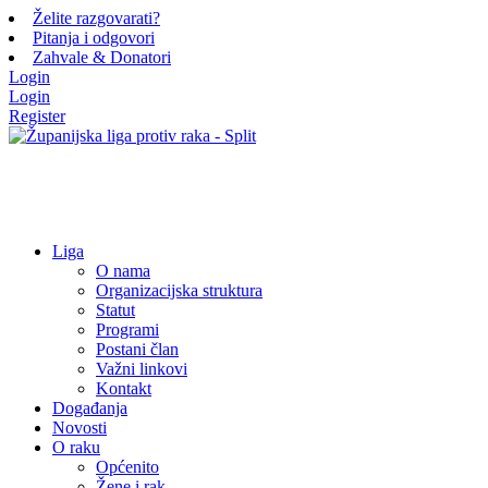
Želite razgovarati?
Pitanja i odgovori
Zahvale & Donatori
Login
Login
Register
Liga
O nama
Organizacijska struktura
Statut
Programi
Postani član
Važni linkovi
Kontakt
Događanja
Novosti
O raku
Općenito
Žene i rak