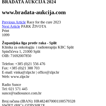
BRADATA AUKCIJA 2024
www.bradata-aukcija.com
Previous Article
Race for the cure 2023
Next Article
PARK ŽIVOTA
Print
1099
Županijska liga protiv raka - Split
Klinika za onkologiju i radioterapiju KBC Split
Spinčićeva 1, 21000 Split
OIB: 71692007850
Telefon: +385 (0)21 556 476
Fax: +385 (0)21 388 703
E-mail: vinka@zlpr.hr | office@zlpr.hr
Web: www.zlpr.hr
Radio Sunce
Tel: 021 571 445
sunce@radiosunce.com.hr
Broj računa (IBAN): HR4824070001100579328
SWIFT (BIC): OTPVHR2X