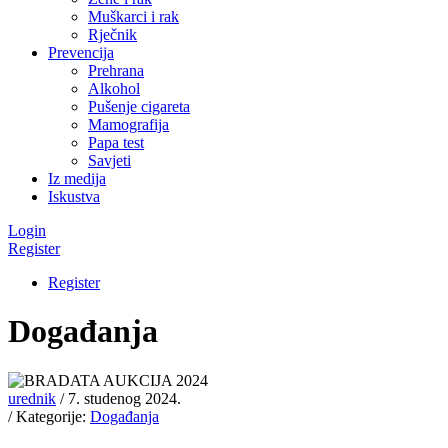
Muškarci i rak
Rječnik
Prevencija
Prehrana
Alkohol
Pušenje cigareta
Mamografija
Papa test
Savjeti
Iz medija
Iskustva
Login
Register
Register
Događanja
urednik
/ 7. studenog 2024.
/ Kategorije:
Događanja