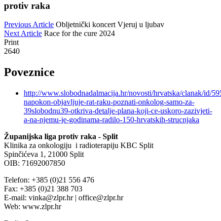
protiv raka
Previous Article
Obljetnički koncert Vjeruj u ljubav
Next Article
Race for the cure 2024
Print
2640
Poveznice
http://www.slobodnadalmacija.hr/novosti/hrvatska/clanak/id/5
napokon-objavljuje-rat-raku-poznati-onkolog-samo-za-
39slobodnu39-otkriva-detalje-plana-koji-ce-uskoro-zazivjeti-
a-na-njemu-je-godinama-radilo-150-hrvatskih-strucnjaka
Županijska liga protiv raka - Split
Klinika za onkologiju i radioterapiju KBC Split
Spinčićeva 1, 21000 Split
OIB: 71692007850
Telefon: +385 (0)21 556 476
Fax: +385 (0)21 388 703
E-mail: vinka@zlpr.hr | office@zlpr.hr
Web: www.zlpr.hr