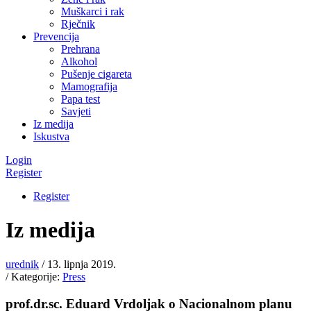
Muškarci i rak
Rječnik
Prevencija
Prehrana
Alkohol
Pušenje cigareta
Mamografija
Papa test
Savjeti
Iz medija
Iskustva
Login
Register
Register
Iz medija
urednik
/ 13. lipnja 2019.
/ Kategorije:
Press
prof.dr.sc. Eduard Vrdoljak o Nacionalnom planu