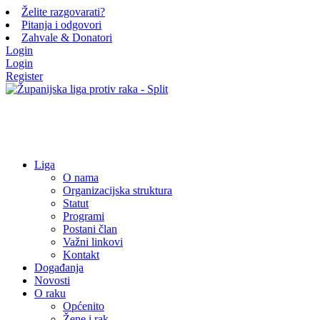
Želite razgovarati?
Pitanja i odgovori
Zahvale & Donatori
Login
Login
Register
Liga
O nama
Organizacijska struktura
Statut
Programi
Postani član
Važni linkovi
Kontakt
Događanja
Novosti
O raku
Općenito
Žene i rak