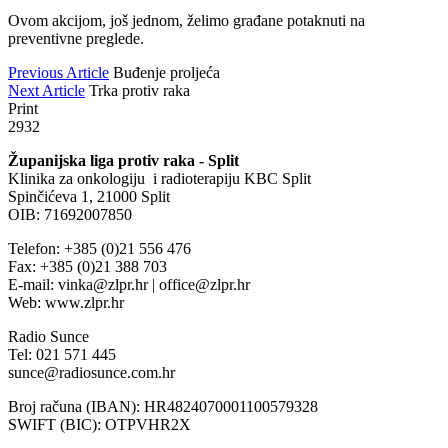
Ovom akcijom, još jednom, želimo građane potaknuti na
preventivne preglede.
Previous Article
Buđenje proljeća
Next Article
Trka protiv raka
Print
2932
Županijska liga protiv raka - Split
Klinika za onkologiju i radioterapiju KBC Split
Spinčićeva 1, 21000 Split
OIB: 71692007850
Telefon: +385 (0)21 556 476
Fax: +385 (0)21 388 703
E-mail: vinka@zlpr.hr | office@zlpr.hr
Web: www.zlpr.hr
Radio Sunce
Tel: 021 571 445
sunce@radiosunce.com.hr
Broj računa (IBAN): HR4824070001100579328
SWIFT (BIC): OTPVHR2X