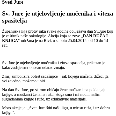
Sveti Jure
Sv. Jure je utjelovljenje mučenika i viteza
spasitelja
Županijska liga protiv raka svake godine obilježava dan Sv.Jure koji
je zaštitnik naše onkologije. Akcija koja se zove „
DAN RUŽA I
KNJIGA
“ održana je na Rivi, u subotu 25.04.2015. od 10 do 14
sati.
Sv. Jure je utjelovljenje mučenika i viteza spasitelja, prikazan je
kako zadaje smrtonosan udarac zmaju.
Zmaj simbolizira bolest sadašnjice – rak kojega mačem, držeći ga
svi zajedno, možemo ubiti.
Na dan Sv. Jure, po starom običaju žene muškarcima poklanjaju
knjige, a muškarci ženama ružu, stoga smo i mi nudili našim
sugrađanima knjige i ruže, uz edukativne materijale.
Moto akcije je: „Sveti Jure štiti našu ligu, u mirisu ruža, i uz dobru
knjigu“.