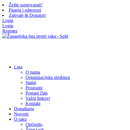
Želite razgovarati?
Pitanja i odgovori
Zahvale & Donatori
Login
Login
Register
Liga
O nama
Organizacijska struktura
Statut
Programi
Postani član
Važni linkovi
Kontakt
Događanja
Novosti
O raku
Općenito
Žene i rak