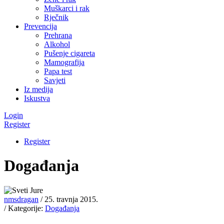
Muškarci i rak
Rječnik
Prevencija
Prehrana
Alkohol
Pušenje cigareta
Mamografija
Papa test
Savjeti
Iz medija
Iskustva
Login
Register
Register
Događanja
nmsdragan
/ 25. travnja 2015.
/ Kategorije:
Događanja