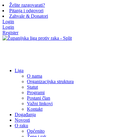
Želite razgovarati?
Pitanja i odgovori
Zahvale & Donatori
Login
Login
Register
Liga
O nama
Organizacijska struktura
Statut
Programi
Postani član
Važni linkovi
Kontakt
Događanja
Novosti
O raku
Općenito
Žene i rak