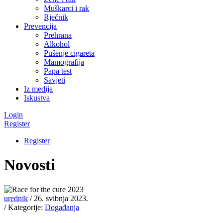
Muškarci i rak
Rječnik
Prevencija
Prehrana
Alkohol
Pušenje cigareta
Mamografija
Papa test
Savjeti
Iz medija
Iskustva
Login
Register
Register
Novosti
urednik
/ 26. svibnja 2023.
/ Kategorije:
Događanja