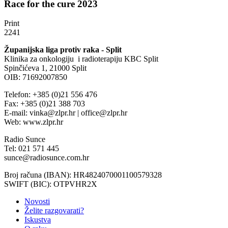
Race for the cure 2023
Print
2241
Županijska liga protiv raka - Split
Klinika za onkologiju i radioterapiju KBC Split
Spinčićeva 1, 21000 Split
OIB: 71692007850
Telefon: +385 (0)21 556 476
Fax: +385 (0)21 388 703
E-mail: vinka@zlpr.hr | office@zlpr.hr
Web: www.zlpr.hr
Radio Sunce
Tel: 021 571 445
sunce@radiosunce.com.hr
Broj računa (IBAN): HR4824070001100579328
SWIFT (BIC): OTPVHR2X
Novosti
Želite razgovarati?
Iskustva