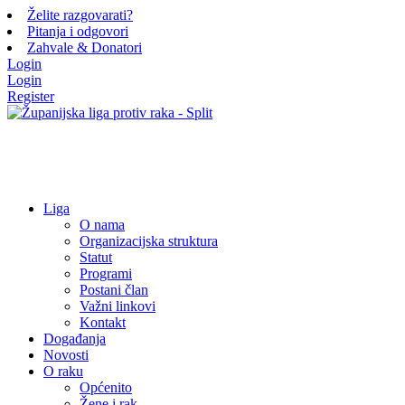
Želite razgovarati?
Pitanja i odgovori
Zahvale & Donatori
Login
Login
Register
Liga
O nama
Organizacijska struktura
Statut
Programi
Postani član
Važni linkovi
Kontakt
Događanja
Novosti
O raku
Općenito
Žene i rak