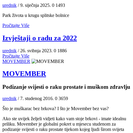
urednik
/ 9. siječnja 2025.
0
1493
Park života u krugu splitske bolnice
Pročitajte Više
Izvještaji o radu za 2022
urednik
/ 26. svibnja 2023.
0
1886
Pročitajte Više
MOVEMBER
MOVEMBER
Podizanje svijesti o raku prostate i muškom zdravlju
urednik
/ 7. studenog 2016.
0
3659
Što je muškarac bez brkova? I što je Movember bez vas?
Ako ste uvijek željeli vidjeti kako vam stoje brkovi - imate idealnu
priliku. Movember je globalni pokret u mjesecu studenom za
podizanje svijesti o raku prostate tijekom kojeg ljudi širom svijeta