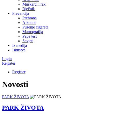
Muškarci i rak
Rječnik
Prevencija
Prehrana
Alkohol
Pušenje cigareta
Mamografija
Papa test
Savjeti
Iz medija
Iskustva
Login
Register
Register
Novosti
PARK ŽIVOTA
PARK ŽIVOTA