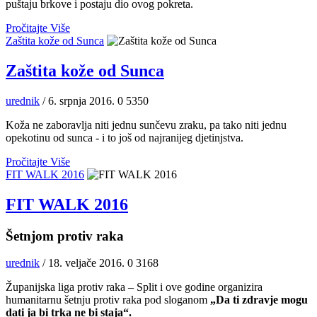
puštaju brkove i postaju dio ovog pokreta.
Pročitajte Više
Zaštita kože od Sunca
Zaštita kože od Sunca
urednik
/ 6. srpnja 2016.
0
5350
Koža ne zaboravlja niti jednu sunčevu zraku, pa tako niti jednu
opekotinu od sunca - i to još od najranijeg djetinjstva.
Pročitajte Više
FIT WALK 2016
FIT WALK 2016
Šetnjom protiv raka
urednik
/ 18. veljače 2016.
0
3168
Županijska liga protiv raka – Split i ove godine organizira
humanitarnu šetnju protiv raka pod sloganom
„Da ti zdravje mogu
dati ja bi trka ne bi staja“.