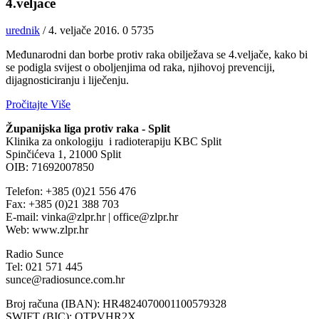
4.veljače
urednik
/ 4. veljače 2016.
0
5735
Međunarodni dan borbe protiv raka obilježava se 4.veljače, kako bi
se podigla svijest o oboljenjima od raka, njihovoj prevenciji,
dijagnosticiranju i liječenju.
Pročitajte Više
Županijska liga protiv raka - Split
Klinika za onkologiju i radioterapiju KBC Split
Spinčićeva 1, 21000 Split
OIB: 71692007850
Telefon: +385 (0)21 556 476
Fax: +385 (0)21 388 703
E-mail: vinka@zlpr.hr | office@zlpr.hr
Web: www.zlpr.hr
Radio Sunce
Tel: 021 571 445
sunce@radiosunce.com.hr
Broj računa (IBAN): HR4824070001100579328
SWIFT (BIC): OTPVHR2X