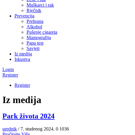
Muškarci i rak
Rječnik
Prevencija
Prehrana
Alkohol
Pušenje cigareta
Mamografija
Papa test
Savjeti
Iz medija
Iskustva
Login
Register
Register
Iz medija
Park života 2024
urednik
/ 7. studenog 2024.
0
1036
Pročitajte Više