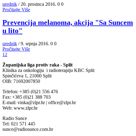
urednik
/ 20. prosinca 2016.
0
0
Pročitajte Više
Prevencija melanoma, akcija "Sa Suncem
u lito"
urednik
/ 9. srpnja 2016.
0
0
Pročitajte Više
1
2
Županijska liga protiv raka - Split
Klinika za onkologiju i radioterapiju KBC Split
Spinčićeva 1, 21000 Split
OIB: 71692007850
Telefon: +385 (0)21 556 476
Fax: +385 (0)21 388 703
E-mail: vinka@zlpr.hr | office@zlpr.hr
Web: www.zlpr.hr
Radio Sunce
Tel: 021 571 445
sunce@radiosunce.com.hr