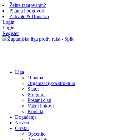
Želite razgovarati?
Pitanja i odgovori
Zahvale & Donatori
Login
Login
Register
Liga
O nama
Organizacijska struktura
Statut
Programi
Postani član
Važni linkovi
Kontakt
Događanja
Novosti
O raku
Općenito
Žene i rak