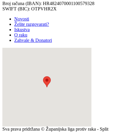
Broj računa (IBAN): HR4824070001100579328
SWIFT (BIC): OTPVHR2X
Novosti
Želite razgovarati?
Iskustva
O raku
Zahvale & Donatori
Sva prava pridržana © Županijska liga protiv raka - Split