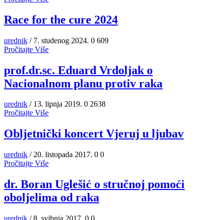
Race for the cure 2024
urednik
/ 7. studenog 2024.
0
609
Pročitajte Više
prof.dr.sc. Eduard Vrdoljak o
Nacionalnom planu protiv raka
urednik
/ 13. lipnja 2019.
0
2638
Pročitajte Više
Obljetnički koncert Vjeruj u ljubav
urednik
/ 20. listopada 2017.
0
0
Pročitajte Više
dr. Boran Uglešić o stručnoj pomoći
oboljelima od raka
urednik
/ 8. svibnja 2017.
0
0